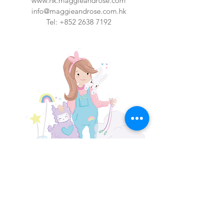
www.hk.maggieandrose.com
info@maggieandrose.com.hk
Tel:
+852 2638 7192
GRAN BRETAGNA
LONDRA
Amazon
24 ore