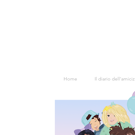
Home
Il diario dell'amiciz