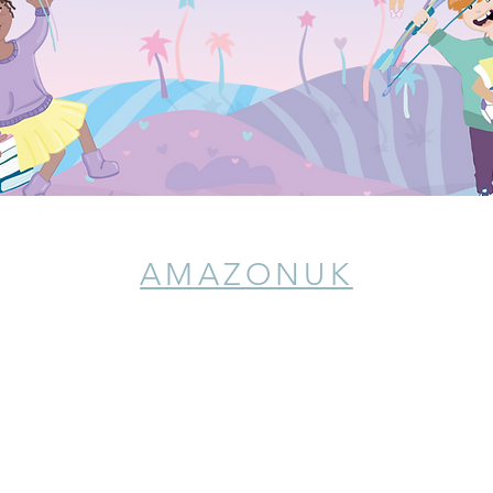
AMAZONUK